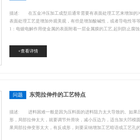
描述:
在五金冲压加工成型后通常需要有表面处理工艺来增加的冲
表面处理工艺是增加外观美观，有些是增加酸碱性，或者导电性等
1：电镀电解作用使金属的表面附着一层金属膜的工艺,起到防止腐蚀
+查看详情
东莞拉伸件的工艺特点
问题
描述:
进料困难一般是因为压料面的进料阻力太大导致的。如果压
形，局部拉伸太大，就要调节外滑块，减小压边力，适当加大凹模
果局部拉伸变形太大，有反成形，则要采纳增加工艺暗语或工艺孔