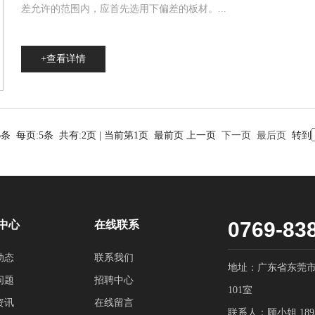
差允许的范围内，应首先选用下偏差的板材。
...
+查看详情
条 每页:5条 共有:2页 | 当前第1页 最前页 上一页
下一页
最后页
转到
0769-83
中心
在线联系
动态
联系我们
地址：广东省东莞市
问题
招聘中心
101室
资讯
在线留言
联系人：顾小姐 18938