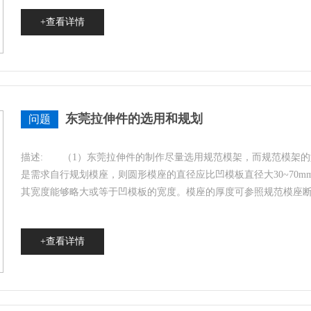
+查看详情
东莞拉伸件的选用和规划
问题
描述:
（1）东莞拉伸件的制作尽量选用规范模架，而规范模架的
是需求自行规划模座，则圆形模座的直径应比凹模板直径大30~70mm
其宽度能够略大或等于凹模板的宽度。模座的厚度可参照规范模座断定，
+查看详情